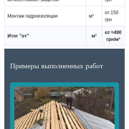
от 150
Монтаж гидроизоляции
м²
грн
от ≈490
Итог “от”
м²
грн/м²
Примеры выполненных работ