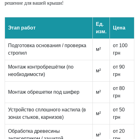
решение для вашей крыши!
Ед.
Этап работ
Цена
изм.
Подготовка основания / проверка
от 100
м²
стропил
грн
Монтаж контробрешётки (по
от 90
м²
необходимости)
грн
от 80
Монтаж обрешетки под шифер
м²
грн
Устройство сплошного настила (в
от 50
м²
зонах стыков, карнизов)
грн
Обработка древесины
от 20
м²
антисептиком / защитой
грн