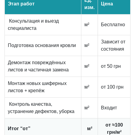
Ед.
Этап работ
Цена
изм.
Консультация и выезд
м²
Бесплатно
специалиста
Зависит от
Подготовка основания кровли
м²
состояния
Демонтаж повреждённых
м²
от 50 грн
листов и частичная замена
Монтаж новых шиферных
м²
от 100 грн
листов + крепёж
Контроль качества,
м²
Входит
устранение дефектов, уборка
от ≈100
Итог “от”
м²
грн/м²