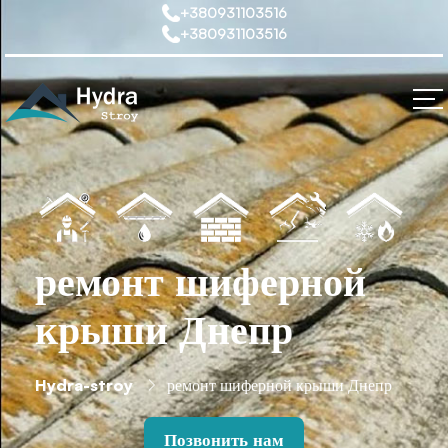
+380931103516
+380931103516
ремонт шиферной
крыши Днепр
Hydra-stroy
ремонт шиферной крыши Днепр
Позвонить нам