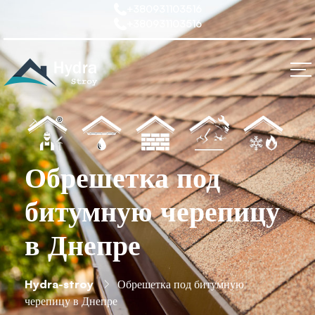
+380931103516
+380931103516
Обрешетка под
битумную черепицу
в Днепре
Hydra-stroy
Обрешетка под битумную
черепицу в Днепре