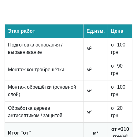
Этап работ
Ед.изм.
Цена
Подготовка основания /
от 100
м²
выравнивание
грн
от 90
Монтаж контробрешётки
м²
грн
Монтаж обрешётки (основной
от 100
м²
слой)
грн
Обработка дерева
от 20
м²
антисептиком / защитой
грн
от ≈310
Итог “от”
м²
грн/м²