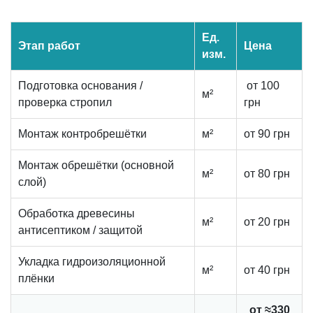
Ед.
Этап работ
Цена
изм.
Подготовка основания /
от 100
м²
проверка стропил
грн
Монтаж контробрешётки
м²
от 90 грн
Монтаж обрешётки (основной
м²
от 80 грн
слой)
Обработка древесины
м²
от 20 грн
антисептиком / защитой
Укладка гидроизоляционной
м²
от 40 грн
плёнки
от ≈330