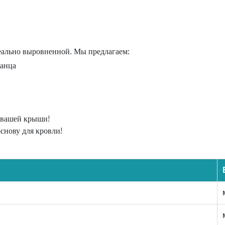
еально выровненной. Мы предлагаем:
ланца
ь вашей крыши!
снову для кровли!