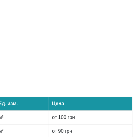
Ед. изм.
Цена
м²
от 100 грн
м²
от 90 грн