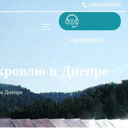
+380931103516
+380931103516
кровлю в Днепре
 в Днепре