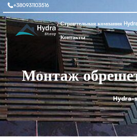
+380931103516
Строительная компания Hydra
Контакты
Монтаж обрешет
Hydra-s