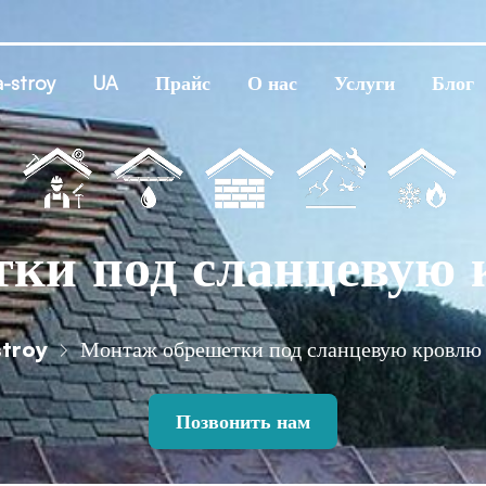
-stroy
UA
Прайс
О нас
Услуги
Блог
ки под сланцевую 
troy
Монтаж обрешетки под сланцевую кровлю
Позвонить нам