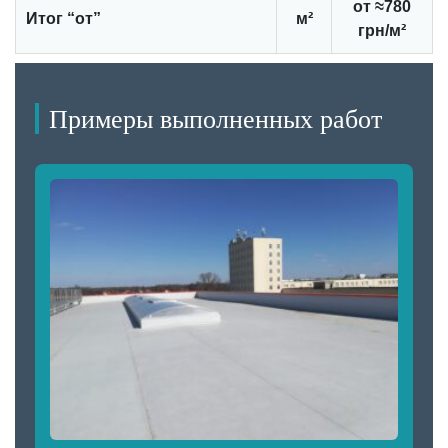
от ≈780
Итог “от”
м²
грн/м²
Примеры выполненных работ