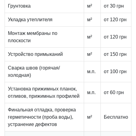
Грунтовка
м²
от 30 грн
Укладка утеплителя
м²
от 120 грн
Монтаж мембраны по
м²
от 120 грн
плоскости
Устройство примыканий
м²
от 150 грн
Сварка швов (горячая/
м.п.
от 100 грн
холодная)
Установка прижимных планок,
м.п.
от 60 грн
отливов, прижимных профилей
Финальная отладка, проверка
герметичности (проба воды),
м²
Бесплатно
устранение дефектов